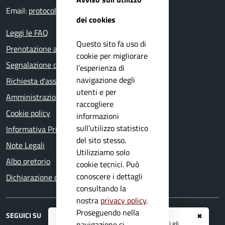
Email:
protocollo@comune.nuvolera.bs.it
dei cookies
Leggi le FAQ
Questo sito fa uso di
Prenotazione appuntamento
cookie per migliorare
Segnalazione disservizio
l’esperienza di
navigazione degli
Richiesta d'assistenza
utenti e per
Amministrazione trasparente
raccogliere
Cookie policy
informazioni
sull’utilizzo statistico
Informativa Privacy
del sito stesso.
Note Legali
Utilizziamo solo
Albo pretorio
cookie tecnici. Può
conoscere i dettagli
Dichiarazione di accessibilità
consultando la
nostra
privacy policy
.
Proseguendo nella
SEGUICI SU
✖
Registrati ai servizi
APP IO
e ricevi tutti gli
navigazione si