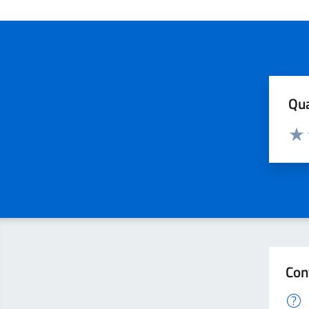
Qua
Valuta
Valu
Con