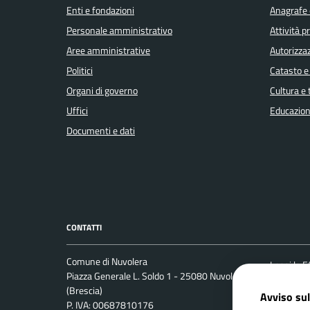
Enti e fondazioni
Anagrafe e
Personale amministrativo
Attività 
Aree amministrative
Autorizzaz
Politici
Catasto e
Organi di governo
Cultura e
Uffici
Educazion
Documenti e dati
CONTATTI
Comune di Nuvolera
Leggi le 
Piazza Generale L. Soldo 1 - 25080 Nuvolera
Prenotaz
(Brescia)
Avviso sul
P. IVA: 00687810176
Segnalazi