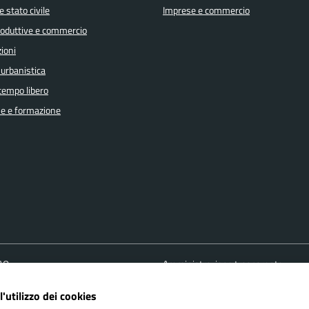
 stato civile
Imprese e commercio
produttive e commercio
ioni
 urbanistica
 tempo libero
e e formazione
FAQ
Amministrazione trasparente
ione appuntamento
Cookie policy
l'utilizzo dei cookies
one disservizio
Informativa Privacy