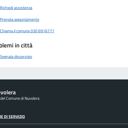
Richiedi assistenza
Prenota appuntamento
Chiama il comune 030 6916771
blemi in città
Segnala disservizio
volera
e del Comune di Nuvolera
E DI SERVIZIO