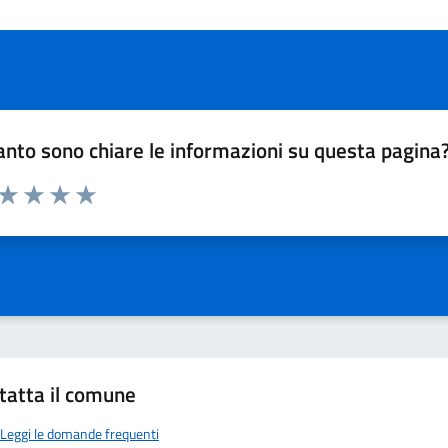
nto sono chiare le informazioni su questa pagina
 da 1 a 5 stelle la pagina
ta 1 stelle su 5
Valuta 2 stelle su 5
Valuta 3 stelle su 5
Valuta 4 stelle su 5
Valuta 5 stelle su 5
tatta il comune
Leggi le domande frequenti