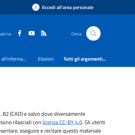
Accedi all'area personale
Faceboook
Youtube
RSS
uici su
Cerca
Accesso all'informazione
Elezioni
Tutti gli argomenti...
, n. 82 (CAD) e salvo dove diversamente
o sono rilasciati con
licenza CC-BY 4.0
. Gli utenti
resentare, eseguire e recitare questo materiale