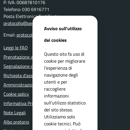
P. IVA: 00687810176
Telefono: 030 6916771
Posta Elettronica Certificata:
protocollo@pec.comune.nuvolera.bs.it
Avviso sull'utilizzo
Email:
protocollo@comune.nuvolera.bs.it
dei cookies
Leggi le FAQ
Questo sito fa uso di
Prenotazione appuntamento
cookie per migliorare
Segnalazione disservizio
l’esperienza di
navigazione degli
Richiesta d'assistenza
utenti e per
Amministrazione trasparente
raccogliere
Cookie policy
informazioni
sull’utilizzo statistico
Informativa Privacy
del sito stesso.
Note Legali
Utilizziamo solo
Albo pretorio
cookie tecnici. Può