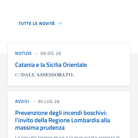
TUTTE LE NOVITÀ
NOTIZIE
09 DIC 26
Catania e la Sicilia Orientale
👉𝐃𝐀𝐋𝐋'𝐀𝐒𝐒𝐄𝐒𝐒𝐎𝐑𝐀𝐓𝐎...
AVVISI
30 LUG 26
Prevenzione degli incendi boschivi:
l'invito della Regione Lombardia alla
massima prudenza
Le elevate temperature e la prolungata assenza di