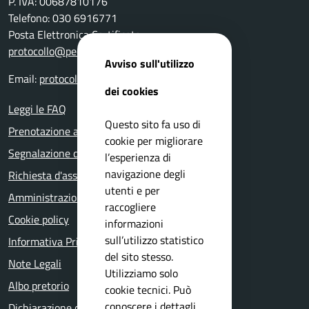
P. IVA: 00687810176
Telefono: 030 6916771
Posta Elettronica Certificata:
protocollo@pec.comune.nuvolera.bs.it
Avviso sull'utilizzo
Email:
protocollo@comune.nuvolera.bs.it
dei cookies
Leggi le FAQ
Questo sito fa uso di
Prenotazione appuntamento
cookie per migliorare
Segnalazione disservizio
l’esperienza di
navigazione degli
Richiesta d'assistenza
utenti e per
Amministrazione trasparente
raccogliere
Cookie policy
informazioni
sull’utilizzo statistico
Informativa Privacy
del sito stesso.
Note Legali
Utilizziamo solo
Albo pretorio
cookie tecnici. Può
conoscere i dettagli
Dichiarazione di accessibilità