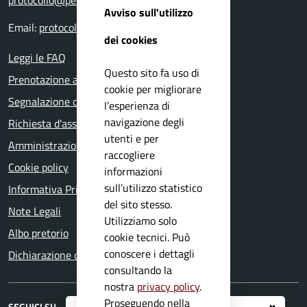
protocollo@pec.comune.nuvolera.bs.it
Avviso sull'utilizzo
Email:
protocollo@comune.nuvolera.bs.it
dei cookies
Leggi le FAQ
Questo sito fa uso di
Prenotazione appuntamento
cookie per migliorare
Segnalazione disservizio
l’esperienza di
navigazione degli
Richiesta d'assistenza
utenti e per
Amministrazione trasparente
raccogliere
Cookie policy
informazioni
sull’utilizzo statistico
Informativa Privacy
del sito stesso.
Note Legali
Utilizziamo solo
Albo pretorio
cookie tecnici. Può
conoscere i dettagli
Dichiarazione di accessibilità
consultando la
nostra
privacy policy
.
Proseguendo nella
SEGUICI SU