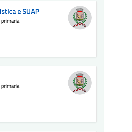
nistica e SUAP
a primaria
a primaria