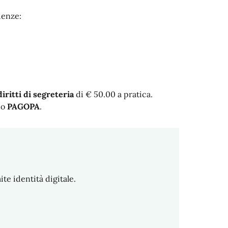
denze:
iritti di segreteria
di € 50.00 a pratica.
no
PAGOPA
.
te identità digitale.