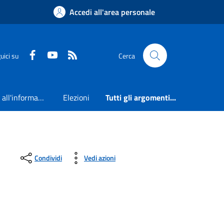
Accedi all'area personale
Faceboook
Youtube
RSS
uici su
Cerca
Accesso all'informazione
Elezioni
Tutti gli argomenti...
Condividi
Vedi azioni