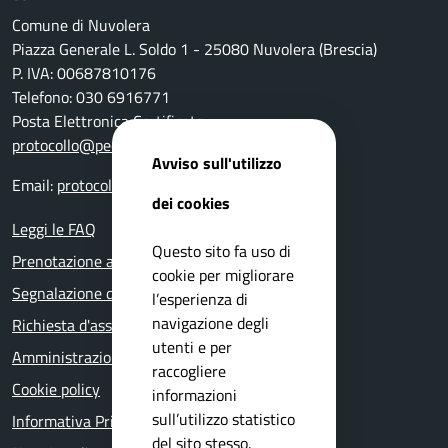
Comune di Nuvolera
Piazza Generale L. Soldo 1 - 25080 Nuvolera (Brescia)
P. IVA: 00687810176
Telefono: 030 6916771
Posta Elettronica Certificata:
protocollo@pec.comune.nuvolera.bs.it
Avviso sull'utilizzo
Email:
protocollo@comune.nuvolera.bs.it
dei cookies
Leggi le FAQ
Questo sito fa uso di
Prenotazione appuntamento
cookie per migliorare
Segnalazione disservizio
l’esperienza di
navigazione degli
Richiesta d'assistenza
utenti e per
Amministrazione trasparente
raccogliere
Cookie policy
informazioni
sull’utilizzo statistico
Informativa Privacy
del sito stesso.