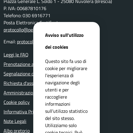
Piazza Generale L. Soldo 1 - 25080 Nuvolera (Brescia)
P. IVA: 00687810176
Telefono: 030 6916771
Posta Elettronica Certificata:
protocollo@pec.comune.nuvolera.bs.it
Avviso sull'utilizzo
Email:
protocollo@comune.nuvolera.bs.it
dei cookies
Leggi le FAQ
Questo sito fa uso di
Prenotazione appuntamento
cookie per migliorare
Segnalazione disservizio
l’esperienza di
navigazione degli
Richiesta d'assistenza
utenti e per
Amministrazione trasparente
raccogliere
Cookie policy
informazioni
sull’utilizzo statistico
Informativa Privacy
del sito stesso.
Note Legali
Utilizziamo solo
Albo pretorio
cookie tecnici. Può