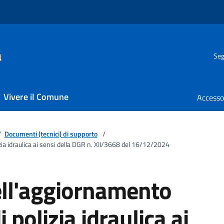
a
Seg
Vivere il Comune
/
Documenti (tecnici) di supporto
/
ia idraulica ai sensi della DGR n. XII/3668 del 16/12/2024
ll'aggiornamento
polizia idraulica ai