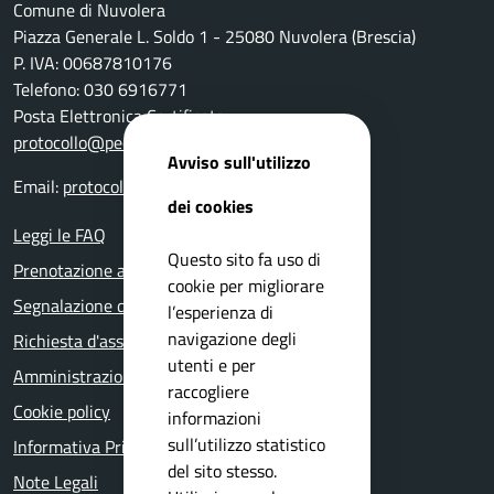
Comune di Nuvolera
Piazza Generale L. Soldo 1 - 25080 Nuvolera (Brescia)
P. IVA: 00687810176
Telefono: 030 6916771
Posta Elettronica Certificata:
protocollo@pec.comune.nuvolera.bs.it
Avviso sull'utilizzo
Email:
protocollo@comune.nuvolera.bs.it
dei cookies
Leggi le FAQ
Questo sito fa uso di
Prenotazione appuntamento
cookie per migliorare
Segnalazione disservizio
l’esperienza di
navigazione degli
Richiesta d'assistenza
utenti e per
Amministrazione trasparente
raccogliere
Cookie policy
informazioni
sull’utilizzo statistico
Informativa Privacy
del sito stesso.
Note Legali