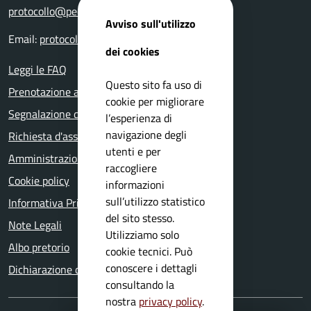
protocollo@pec.comune.nuvolera.bs.it
Avviso sull'utilizzo
Email:
protocollo@comune.nuvolera.bs.it
dei cookies
Leggi le FAQ
Questo sito fa uso di
Prenotazione appuntamento
cookie per migliorare
Segnalazione disservizio
l’esperienza di
navigazione degli
Richiesta d'assistenza
utenti e per
Amministrazione trasparente
raccogliere
Cookie policy
informazioni
sull’utilizzo statistico
Informativa Privacy
del sito stesso.
Note Legali
Utilizziamo solo
Albo pretorio
cookie tecnici. Può
conoscere i dettagli
Dichiarazione di accessibilità
consultando la
nostra
privacy policy
.