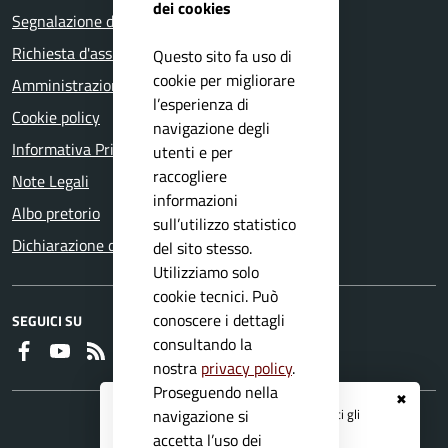
dei cookies
Segnalazione disservizio
Richiesta d'assistenza
Questo sito fa uso di
cookie per migliorare
Amministrazione trasparente
l’esperienza di
Cookie policy
navigazione degli
Informativa Privacy
utenti e per
raccogliere
Note Legali
informazioni
Albo pretorio
sull’utilizzo statistico
Dichiarazione di accessibilità
del sito stesso.
Utilizziamo solo
cookie tecnici. Può
conoscere i dettagli
SEGUICI SU
consultando la
Faceboook
Youtube
RSS
nostra
privacy policy
.
Proseguendo nella
✖
Registrati ai servizi
APP IO
e ricevi tutti gli
navigazione si
aggiornamenti dall'Ente
accetta l’uso dei