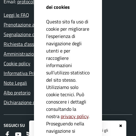
Email:
protocollo@comune.nuvolera.bs.it
dei cookies
Leggi le FAQ
Questo sito fa uso di
Prenotazione appuntamento
cookie per migliorare
Segnalazione disservizio
l’esperienza di
navigazione degli
Richiesta d'assistenza
utenti e per
Amministrazione trasparente
raccogliere
Cookie policy
informazioni
sull’utilizzo statistico
Informativa Privacy
del sito stesso.
Note Legali
Utilizziamo solo
Albo pretorio
cookie tecnici. Può
conoscere i dettagli
Dichiarazione di accessibilità
consultando la
nostra
privacy policy
.
Proseguendo nella
SEGUICI SU
✖
Registrati ai servizi
APP IO
e ricevi tutti gli
navigazione si
Faceboook
Youtube
RSS
aggiornamenti dall'Ente