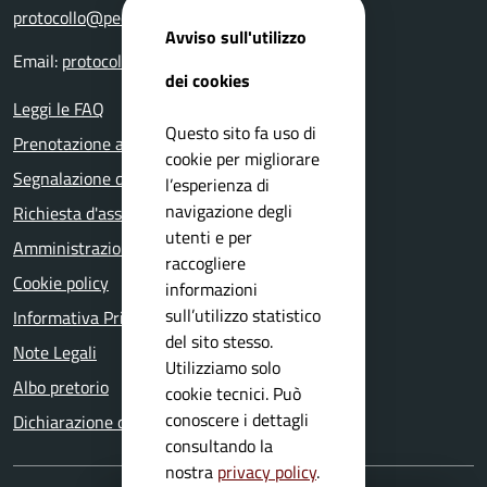
protocollo@pec.comune.nuvolera.bs.it
Avviso sull'utilizzo
Email:
protocollo@comune.nuvolera.bs.it
dei cookies
Leggi le FAQ
Questo sito fa uso di
Prenotazione appuntamento
cookie per migliorare
Segnalazione disservizio
l’esperienza di
navigazione degli
Richiesta d'assistenza
utenti e per
Amministrazione trasparente
raccogliere
Cookie policy
informazioni
sull’utilizzo statistico
Informativa Privacy
del sito stesso.
Note Legali
Utilizziamo solo
Albo pretorio
cookie tecnici. Può
conoscere i dettagli
Dichiarazione di accessibilità
consultando la
nostra
privacy policy
.