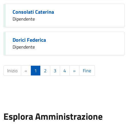
Consolati Caterina
Dipendente
Dorici Federica
Dipendente
Inizio
«
1
2
3
4
»
Fine
Esplora Amministrazione