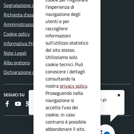
Segnalazione disservizio
l’esperienza di
navigazione degli
Richiesta d'assistenza
utenti e per
Amministrazione trasparente
raccogliere
Cookie policy
informazioni
sull’utilizzo statistico
Informativa Privacy
del sito stesso.
Note Legali
Utilizziamo solo
Albo pretorio
cookie tecnici. Può
conoscere i dettagli
Dichiarazione di accessibilità
consultando la
nostra
privacy policy
.
Proseguendo nella
SEGUICI SU
✖
Registrati ai servizi
APP IO
e ricevi tutti gli
navigazione si
Faceboook
Youtube
RSS
aggiornamenti dall'Ente
accetta l’uso dei
cookie; in caso
contrario è possibile
abbandonare il sito.