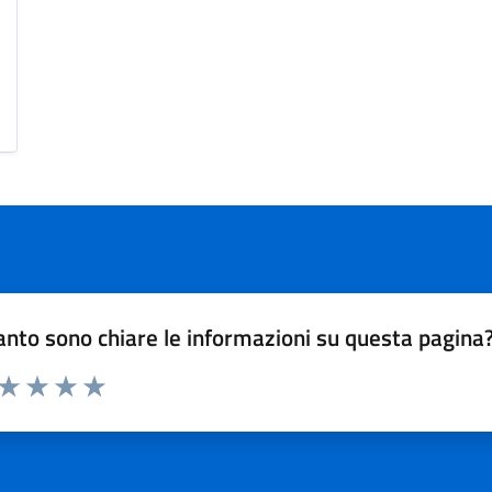
nto sono chiare le informazioni su questa pagina
 da 1 a 5 stelle la pagina
ta 1 stelle su 5
Valuta 2 stelle su 5
Valuta 3 stelle su 5
Valuta 4 stelle su 5
Valuta 5 stelle su 5