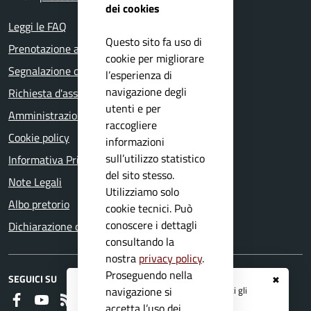
dei cookies
Leggi le FAQ
Questo sito fa uso di
Prenotazione appuntamento
cookie per migliorare
Segnalazione disservizio
l’esperienza di
navigazione degli
Richiesta d'assistenza
utenti e per
Amministrazione trasparente
raccogliere
Cookie policy
informazioni
sull’utilizzo statistico
Informativa Privacy
del sito stesso.
Note Legali
Utilizziamo solo
Albo pretorio
cookie tecnici. Può
conoscere i dettagli
Dichiarazione di accessibilità
consultando la
nostra
privacy policy
.
Proseguendo nella
SEGUICI SU
✖
Registrati ai servizi
APP IO
e ricevi tutti gli
navigazione si
Faceboook
Youtube
RSS
aggiornamenti dall'Ente
accetta l’uso dei