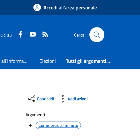
Accedi all'area personale
Faceboook
Youtube
RSS
uici su
Cerca
Accesso all'informazione
Elezioni
Tutti gli argomenti...
Condividi
Vedi azioni
Argomenti
Commercio al minuto