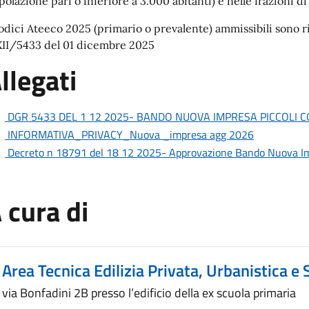
polazione pari o inferiore a 3.000 abitanti) e nelle frazioni di
codici Ateeco 2025 (primario o prevalente) ammissibili sono rip
XII/5433 del 01 dicembre 2025
llegati
DGR 5433 DEL 1 12 2025- BANDO NUOVA IMPRESA PICCOLI C
INFORMATIVA_PRIVACY_Nuova _impresa agg 2026
Decreto n 18791 del 18 12 2025- Approvazione Bando Nuova Im
 cura di
Area Tecnica Edilizia Privata, Urbanistica e
via Bonfadini 2B presso l’edificio della ex scuola primaria