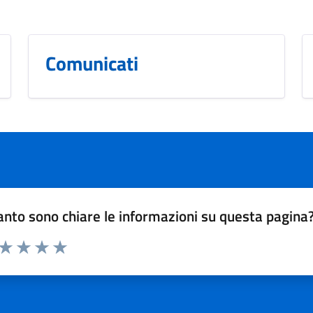
Comunicati
nto sono chiare le informazioni su questa pagina
 da 1 a 5 stelle la pagina
ta 1 stelle su 5
Valuta 2 stelle su 5
Valuta 3 stelle su 5
Valuta 4 stelle su 5
Valuta 5 stelle su 5