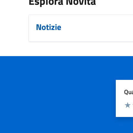
Esplora Novità
Notizie
Qua
Valuta
Valu