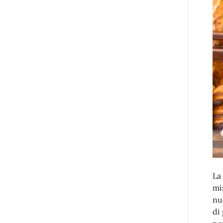
La
mi
nu
di