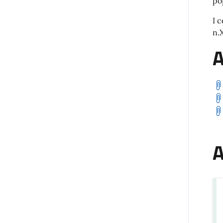
po
I 
n.
A
A