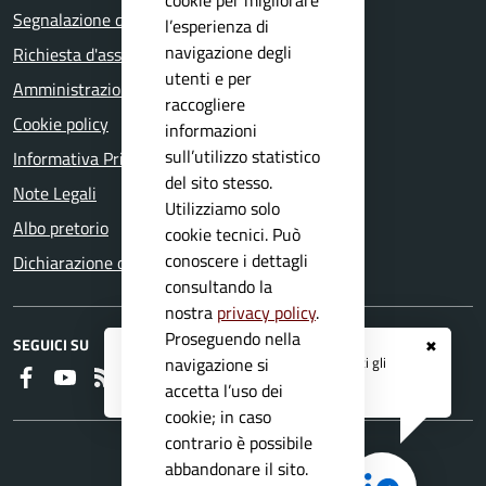
Segnalazione disservizio
l’esperienza di
navigazione degli
Richiesta d'assistenza
utenti e per
Amministrazione trasparente
raccogliere
Cookie policy
informazioni
sull’utilizzo statistico
Informativa Privacy
del sito stesso.
Note Legali
Utilizziamo solo
Albo pretorio
cookie tecnici. Può
conoscere i dettagli
Dichiarazione di accessibilità
consultando la
nostra
privacy policy
.
Proseguendo nella
SEGUICI SU
✖
Registrati ai servizi
APP IO
e ricevi tutti gli
navigazione si
Faceboook
Youtube
RSS
aggiornamenti dall'Ente
accetta l’uso dei
cookie; in caso
contrario è possibile
abbandonare il sito.