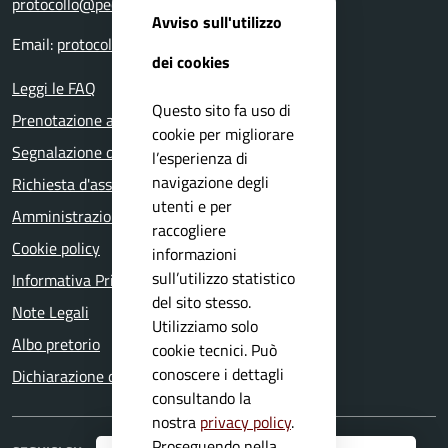
protocollo@pec.comune.nuvolera.bs.it
Avviso sull'utilizzo
Email:
protocollo@comune.nuvolera.bs.it
dei cookies
Leggi le FAQ
Questo sito fa uso di
Prenotazione appuntamento
cookie per migliorare
Segnalazione disservizio
l’esperienza di
navigazione degli
Richiesta d'assistenza
utenti e per
Amministrazione trasparente
raccogliere
Cookie policy
informazioni
sull’utilizzo statistico
Informativa Privacy
del sito stesso.
Note Legali
Utilizziamo solo
Albo pretorio
cookie tecnici. Può
conoscere i dettagli
Dichiarazione di accessibilità
consultando la
nostra
privacy policy
.
Proseguendo nella