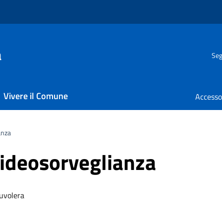
a
Seg
Vivere il Comune
anza
Videosorveglianza
Nuvolera