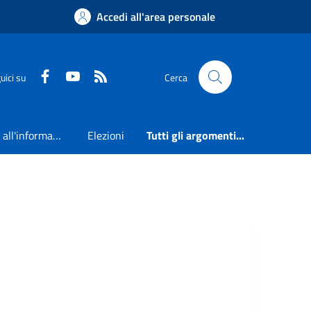
Accedi all'area personale
Faceboook
Youtube
RSS
uici su
Cerca
Accesso all'informazione
Elezioni
Tutti gli argomenti...