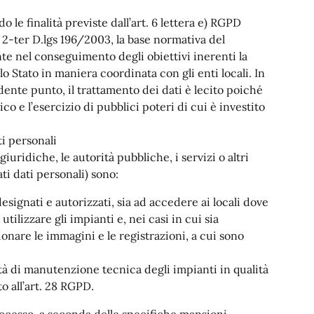
o le finalità previste dall’art. 6 lettera e) RGPD
. 2-ter D.lgs 196/2003, la base normativa del
e nel conseguimento degli obiettivi inerenti la
llo Stato in maniera coordinata con gli enti locali. In
edente punto, il trattamento dei dati è lecito poiché
o e l’esercizio di pubblici poteri di cui è investito
ti personali
giuridiche, le autorità pubbliche, i servizi o altri
i dati personali) sono:
ignati e autorizzati, sia ad accedere ai locali dove
utilizzare gli impianti e, nei casi in cui sia
ionare le immagini e le registrazioni, a cui sono
tà di manutenzione tecnica degli impianti in qualità
o all’art. 28 RGPD.
i accesso, a seconda delle specifiche mansioni.