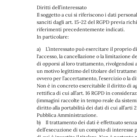
Diritti dell’interessato
Il soggetto a cui si riferiscono i dati person
sanciti dagli art. 15-22 del RGPD previa richi
riferimenti precedentemente indicati.
In particolare:
a) L’interessato può esercitare il proprio di
l'accesso, la cancellazione o la limitazione 
di opporsi al loro trattamento, rivolgendosi al
un motivo legittimo del titolare del trattame
ovvero per l’accertamento, l’esercizio o la di
Non è in concreto esercitabile il diritto di 
rettifica di cui all’art. 16 RGPD in consideraz
(immagini raccolte in tempo reale da sistemi
diritto alla portabilità dei dati di cui all’ar
Pubblica Amministrazione.
b) Il trattamento dei dati è effettuato senza
dell’esecuzione di un compito di interesse p
di cui è investito il titolare. Non è pertant