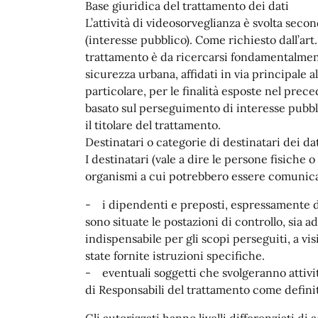
Base giuridica del trattamento dei dati
L’attività di videosorveglianza è svolta second
(interesse pubblico). Come richiesto dall’art
trattamento è da ricercarsi fondamentalment
sicurezza urbana, affidati in via principale a
particolare, per le finalità esposte nel prec
basato sul perseguimento di interesse pubblic
il titolare del trattamento.
Destinatari o categorie di destinatari dei da
I destinatari (vale a dire le persone fisiche o 
organismi a cui potrebbero essere comunicat
- i dipendenti e preposti, espressamente des
sono situate le postazioni di controllo, sia ad 
indispensabile per gli scopi perseguiti, a vis
state fornite istruzioni specifiche.
- eventuali soggetti che svolgeranno attivi
di Responsabili del trattamento come definit
Gli autorizzati hanno livelli differenziati d