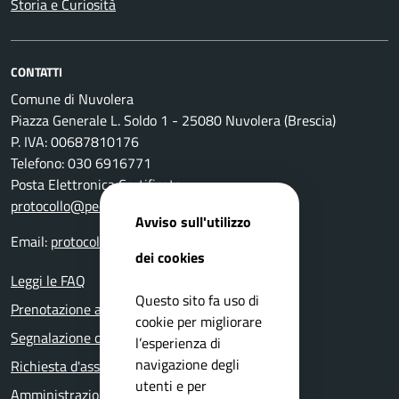
Storia e Curiosità
CONTATTI
Comune di Nuvolera
Piazza Generale L. Soldo 1 - 25080 Nuvolera (Brescia)
P. IVA: 00687810176
Telefono: 030 6916771
Posta Elettronica Certificata:
protocollo@pec.comune.nuvolera.bs.it
Avviso sull'utilizzo
Email:
protocollo@comune.nuvolera.bs.it
dei cookies
Leggi le FAQ
Questo sito fa uso di
Prenotazione appuntamento
cookie per migliorare
Segnalazione disservizio
l’esperienza di
navigazione degli
Richiesta d'assistenza
utenti e per
Amministrazione trasparente