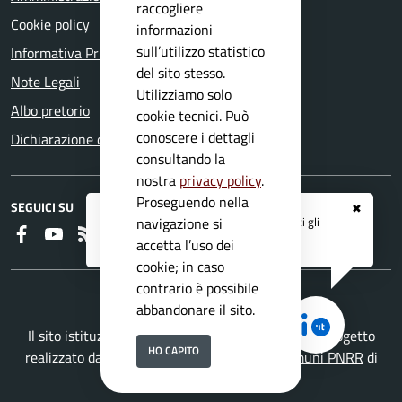
raccogliere
Cookie policy
informazioni
sull’utilizzo statistico
Informativa Privacy
del sito stesso.
Note Legali
Utilizziamo solo
Albo pretorio
cookie tecnici. Può
conoscere i dettagli
Dichiarazione di accessibilità
consultando la
nostra
privacy policy
.
Proseguendo nella
SEGUICI SU
✖
Registrati ai servizi
APP IO
e ricevi tutti gli
navigazione si
Faceboook
Youtube
RSS
aggiornamenti dall'Ente
accetta l’uso dei
cookie; in caso
contrario è possibile
abbandonare il sito.
Il sito istituzionale del Comune di Nuvolera è un progetto
HO CAPITO
realizzato da
Secoval srl
con la
Soluzione Comuni PNRR
di
ISWEB S.p.A.