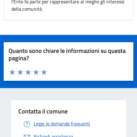
l'Ente fa parte per rappresentare al meglio gli interessi
della comunità.
Quanto sono chiare le informazioni su questa
pagina?
Valuta da 1 a 5 stelle la pagina
Valuta 1 stelle su 5
Valuta 2 stelle su 5
Valuta 3 stelle su 5
Valuta 4 stelle su 5
Valuta 5 stelle su 5
Contatta il comune
Leggi le domande frequenti
Richiedi assistenza