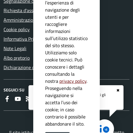
Segnalazione disservizio
l’esperienza di
navigazione degli
Richiesta d'assistenza
utenti e per
Amministrazione trasparente
raccogliere
Cookie policy
informazioni
sull’utilizzo statistico
Informativa Privacy
del sito stesso.
Note Legali
Utilizziamo solo
Albo pretorio
cookie tecnici. Può
conoscere i dettagli
Dichiarazione di accessibilità
consultando la
nostra
privacy policy
.
Proseguendo nella
SEGUICI SU
✖
Registrati ai servizi
APP IO
e ricevi tutti gli
navigazione si
Faceboook
Youtube
RSS
aggiornamenti dall'Ente
accetta l’uso dei
cookie; in caso
contrario è possibile
abbandonare il sito.
Il sito istituzionale del Comune di Nuvolera è un progetto