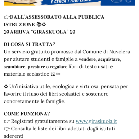
👉
𝐃𝐀𝐋𝐋
’
𝐀𝐒𝐒𝐄𝐒𝐒𝐎𝐑𝐀𝐓𝐎
𝐀𝐋𝐋𝐀
𝐏𝐔𝐁𝐁𝐋𝐈𝐂𝐀
𝐈𝐒𝐓𝐑𝐔𝐙𝐈𝐎𝐍𝐄
📚♻️
👐
𝐀𝐑𝐑𝐈𝐕𝐀
“
𝐆𝐈𝐑𝐀𝐒𝐊𝐔𝐎𝐋𝐀
”
👐
𝐃𝐈
𝐂𝐎𝐒𝐀
𝐒𝐈
𝐓𝐑𝐀𝐓𝐓𝐀
?
Un servizio gratuito promosso dal Comune di Nuvolera
per aiutare studenti e famiglie a
𝐯𝐞𝐧𝐝𝐞𝐫𝐞
,
𝐚𝐜𝐪𝐮𝐢𝐬𝐭𝐚𝐫𝐞
,
𝐬𝐜𝐚𝐦𝐛𝐢𝐚𝐫𝐞
,
𝐩𝐫𝐞𝐬𝐭𝐚𝐫𝐞
𝐨
𝐫𝐞𝐠𝐚𝐥𝐚𝐫𝐞
libri di testo usati e
materiale scolastico
📖✏️
♻️
Un’iniziativa utile, ecologica e virtuosa, pensata per
favorire il riuso dei libri scolastici e sostenere
concretamente le famiglie.
𝐂𝐎𝐌𝐄
𝐅𝐔𝐍𝐙𝐈𝐎𝐍𝐀
?
👉
Registrati gratuitamente su
www.giraskuola.it
👉
Consulta le liste dei libri adottati dagli istituti
aderenti