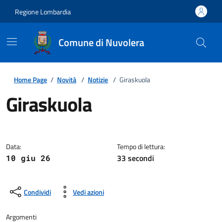
Regione Lombardia
Comune di Nuvolera
Home Page
/
Novità
/
Notizie
/
Giraskuola
Giraskuola
Dettagli della notizia
Data:
Tempo di lettura:
33 secondi
10 giu 26
Condividi
Vedi azioni
Argomenti