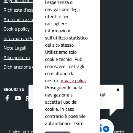
Segnalazione disservizio
l’esperienza di
navigazione degli
Richiesta d'assistenza
utenti e per
Amministrazione trasparente
raccogliere
Cookie policy
informazioni
sull’utilizzo statistico
Informativa Privacy
del sito stesso.
Note Legali
Utilizziamo solo
Albo pretorio
cookie tecnici. Può
conoscere i dettagli
Dichiarazione di accessibilità
consultando la
nostra
privacy policy
.
Proseguendo nella
SEGUICI SU
✖
Registrati ai servizi
APP IO
e ricevi tutti gli
navigazione si
Faceboook
Youtube
RSS
aggiornamenti dall'Ente
accetta l’uso dei
cookie; in caso
contrario è possibile
abbandonare il sito.
Il sito istituzionale del Comune di Nuvolera è un progetto