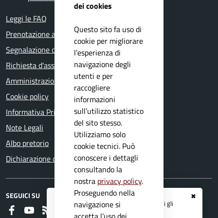
dei cookies
Leggi le FAQ
Questo sito fa uso di
Prenotazione appuntamento
cookie per migliorare
Segnalazione disservizio
l’esperienza di
navigazione degli
Richiesta d'assistenza
utenti e per
Amministrazione trasparente
raccogliere
Cookie policy
informazioni
sull’utilizzo statistico
Informativa Privacy
del sito stesso.
Note Legali
Utilizziamo solo
Albo pretorio
cookie tecnici. Può
conoscere i dettagli
Dichiarazione di accessibilità
consultando la
nostra
privacy policy
.
Proseguendo nella
SEGUICI SU
✖
Registrati ai servizi
APP IO
e ricevi tutti gli
navigazione si
Faceboook
Youtube
RSS
aggiornamenti dall'Ente
accetta l’uso dei