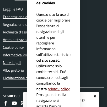
dei cookies
Leggi le FAQ
Questo sito fa uso di
Prenotazione appuntamento
cookie per migliorare
Segnalazione disservizio
l’esperienza di
navigazione degli
Richiesta d'assistenza
utenti e per
Amministrazione trasparente
raccogliere
Cookie policy
informazioni
sull’utilizzo statistico
Informativa Privacy
del sito stesso.
Note Legali
Utilizziamo solo
Albo pretorio
cookie tecnici. Può
conoscere i dettagli
Dichiarazione di accessibilità
consultando la
nostra
privacy policy
.
Proseguendo nella
SEGUICI SU
✖
Registrati ai servizi
APP IO
e ricevi tutti gli
navigazione si
Faceboook
Youtube
RSS
aggiornamenti dall'Ente
accetta l’uso dei