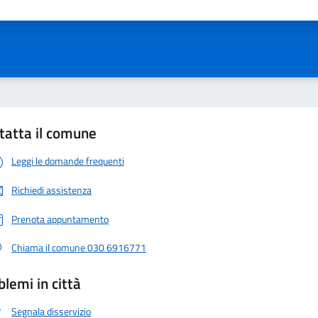
ta 1 stelle su 5
Valuta 2 stelle su 5
Valuta 3 stelle su 5
Valuta 4 stelle su 5
Valuta 5 stelle su 5
tatta il comune
Leggi le domande frequenti
Richiedi assistenza
Prenota appuntamento
Chiama il comune 030 6916771
blemi in città
Segnala disservizio