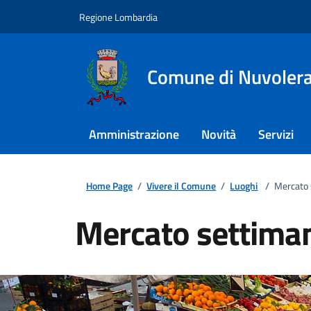
Regione Lombardia
Comune di Nuvoler
Amministrazione
Novità
Servizi
Home Page
/
Vivere il Comune
/
Luoghi
/
Mercato 
Mercato settima