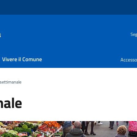
a
Seg
Vivere il Comune
settimanale
nale