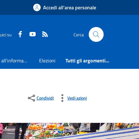
Accedi all'area personale
Faceboook
Youtube
RSS
uici su
Cerca
Accesso all'informazione
Elezioni
Tutti gli argomenti...
Condividi
Vedi azioni