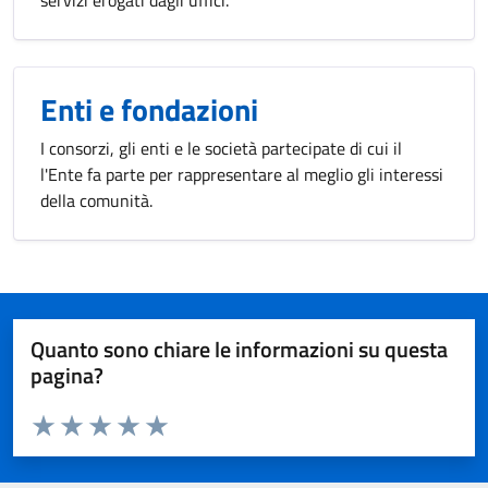
servizi erogati dagli uffici.
Enti e fondazioni
I consorzi, gli enti e le società partecipate di cui il
l'Ente fa parte per rappresentare al meglio gli interessi
della comunità.
Quanto sono chiare le informazioni su questa
pagina?
Valuta da 1 a 5 stelle la pagina
Valuta 1 stelle su 5
Valuta 2 stelle su 5
Valuta 3 stelle su 5
Valuta 4 stelle su 5
Valuta 5 stelle su 5