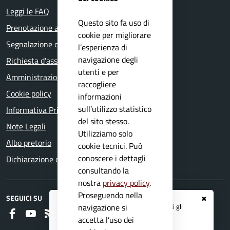
Leggi le FAQ
Questo sito fa uso di
Prenotazione appuntamento
cookie per migliorare
Segnalazione disservizio
l’esperienza di
navigazione degli
Richiesta d'assistenza
utenti e per
Amministrazione trasparente
raccogliere
Cookie policy
informazioni
sull’utilizzo statistico
Informativa Privacy
del sito stesso.
Note Legali
Utilizziamo solo
Albo pretorio
cookie tecnici. Può
conoscere i dettagli
Dichiarazione di accessibilità
consultando la
nostra
privacy policy
.
Proseguendo nella
SEGUICI SU
✖
Registrati ai servizi
APP IO
e ricevi tutti gli
navigazione si
Faceboook
Youtube
RSS
aggiornamenti dall'Ente
accetta l’uso dei