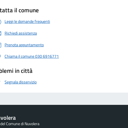
tatta il comune
Leggi le domande frequenti
Richiedi assistenza
Prenota appuntamento
Chiama il comune 030 6916771
blemi in città
Segnala disservizio
volera
e del Comune di Nuvolera