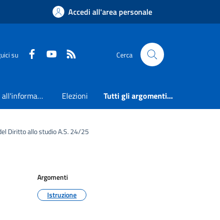
Accedi all'area personale
Faceboook
Youtube
RSS
uici su
Cerca
Accesso all'informazione
Elezioni
Tutti gli argomenti...
el Diritto allo studio A.S. 24/25
Argomenti
Istruzione