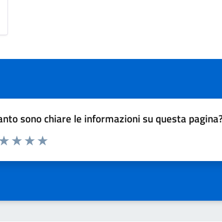
nto sono chiare le informazioni su questa pagina
 da 1 a 5 stelle la pagina
ta 1 stelle su 5
Valuta 2 stelle su 5
Valuta 3 stelle su 5
Valuta 4 stelle su 5
Valuta 5 stelle su 5