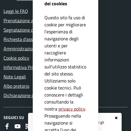
dei cookies
Leggi le FAQ
Questo sito fa uso di
Prenotazione appuntamento
cookie per migliorare
Segnalazione disservizio
l’esperienza di
navigazione degli
Richiesta d'assistenza
utenti e per
Amministrazione trasparente
raccogliere
Cookie policy
informazioni
sull’utilizzo statistico
Informativa Privacy
del sito stesso.
Note Legali
Utilizziamo solo
Albo pretorio
cookie tecnici. Può
conoscere i dettagli
Dichiarazione di accessibilità
consultando la
nostra
privacy policy
.
Proseguendo nella
SEGUICI SU
✖
Registrati ai servizi
APP IO
e ricevi tutti gli
navigazione si
Faceboook
Youtube
RSS
aggiornamenti dall'Ente
accetta l’uso dei